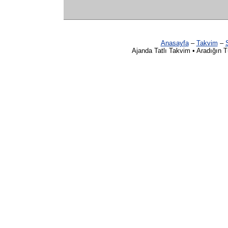
Anasayfa
–
Takvim
–
S
Ajanda Tatlı Takvim • Aradığın 