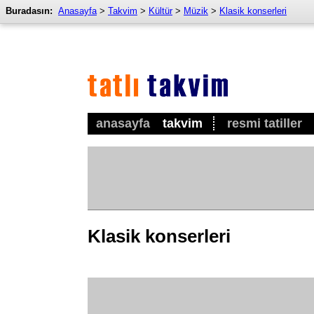
Buradasın:
Anasayfa
>
Takvim
>
Kültür
>
Müzik
>
Klasik konserleri
anasayfa
takvim
resmi tatiller
Klasik konserleri